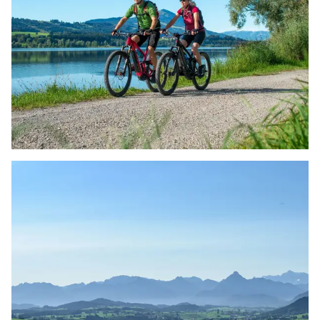
Mit idyllischen Seen und einer faszinierenden
Bergkulisse lädt Oy-Mittelberg zum
vielseitigen…
Jetzt entdecken
RADFAHREN & MOUNTAINBIKEN
Naturbiken Allgäu und viele attraktiven
Rundtouren in der Berg- und Hügellandschaft
und um die Seen…