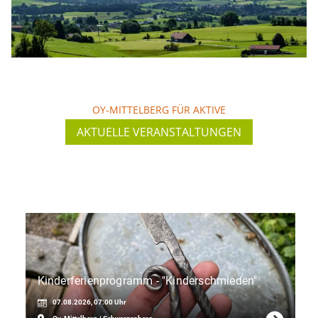
Jetzt entdecken
SOMMER
OY-MITTELBERG FÜR AKTIVE
AKTUELLE VERANSTALTUNGEN
Der Sommer in Oy-Mittelberg ist ein Traum. Es
gibt viele Freizeitmöglichkeiten. Erleben Sie
zwischen…
Jetzt entdecken
Kinderferienprogramm - "Kinderschmieden"
07.08.2026, 07:00 Uhr