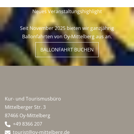
Neues Veranstaltungshighlight
Seit November 2025 bieten wir ganzjährig
Ballonfahrten von Oy-Mittelberg aus an.
BALLONFAHRT BUCHEN
Kur- und Tourismusbüro
Mittelberger Str. 3
87466 Oy-Mittelberg
+49 8366 207
tourist@oy-mittelberg.de