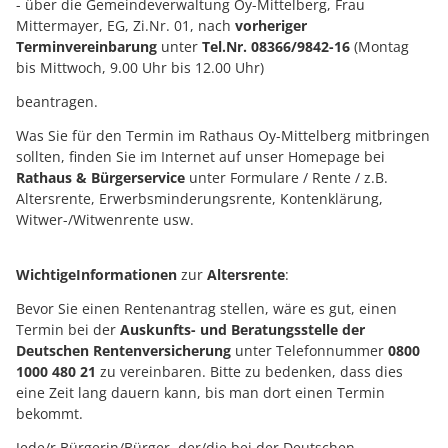
- über die Gemeindeverwaltung Oy-Mittelberg, Frau
Mittermayer, EG, Zi.Nr. 01, nach
vorheriger
Terminvereinbarung
unter
Tel.Nr. 08366/9842-16
(Montag
bis Mittwoch, 9.00 Uhr bis 12.00 Uhr)
beantragen.
Was Sie für den Termin im Rathaus Oy-Mittelberg mitbringen
sollten, finden Sie im Internet auf unser Homepage bei
Rathaus & Bürgerservice
unter Formulare / Rente / z.B.
Altersrente, Erwerbsminderungsrente, Kontenklärung,
Witwer-/Witwenrente usw.
Wichtige
Informationen
zur
Altersrente
:
Bevor Sie einen Rentenantrag stellen, wäre es gut, einen
Termin bei der
Auskunfts- und Beratungsstelle der
Deutschen Rentenversicherung
unter Telefonnummer
0800
1000 480 21
zu vereinbaren. Bitte zu bedenken, dass dies
eine Zeit lang dauern kann, bis man dort einen Termin
bekommt.
Jede/r Bürgerin/Bürger, der/die bei der Deutschen