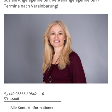
soziale Angelegenheiten, Rentenangelegenheiten /
Termine nach Vereinbarung!
+49 08366 / 9842 - 16
Telefon
E-Mail
Alle Kontaktinformationen