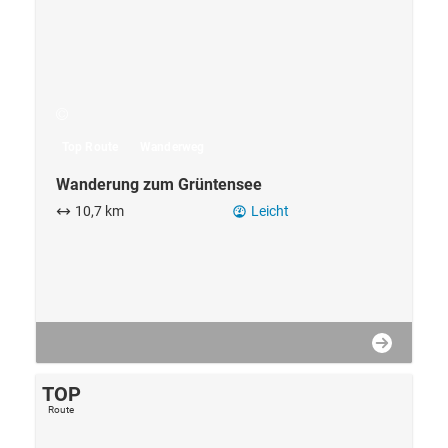
Wanderung zum Grüntensee
10,7 km
Leicht
TOP
Route
Kontakt
Buchen
Suche
Veranstaltungen
Top Route
Wanderweg