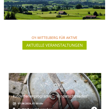
Jetzt entdecken
SOMMER
OY-MITTELBERG FÜR AKTIVE
AKTUELLE VERANSTALTUNGEN
Der Sommer in Oy-Mittelberg ist ein Traum. Es
gibt viele Freizeitmöglichkeiten. Erleben Sie
zwischen…
Jetzt entdecken
Kinderferienprogramm - "Kinderschmieden"
07.08.2026, 07:00 Uhr