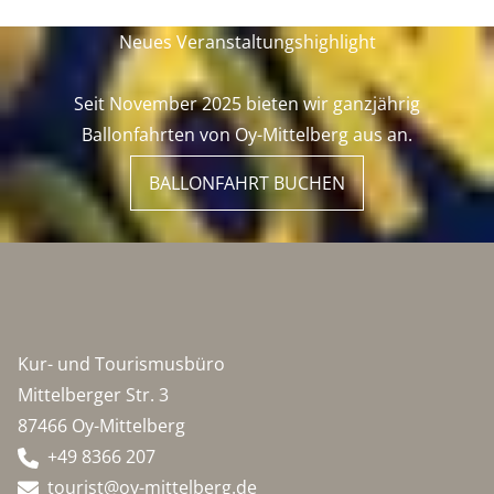
Neues Veranstaltungshighlight
Seit November 2025 bieten wir ganzjährig
Ballonfahrten von Oy-Mittelberg aus an.
BALLONFAHRT BUCHEN
Kur- und Tourismusbüro
Mittelberger Str. 3
87466 Oy-Mittelberg
+49 8366 207
tourist@oy-mittelberg.de