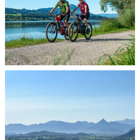
Mit idyllischen Seen und einer faszinierenden
Bergkulisse lädt Oy-Mittelberg zum
vielseitigen…
Jetzt entdecken
RADFAHREN & MOUNTAINBIKEN
Naturbiken Allgäu und viele attraktiven
Rundtouren in der Berg- und Hügellandschaft
und um die Seen…