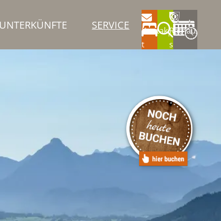
UNTERKÜNFTE
SERVICE
Kontak
Rathau
t
s