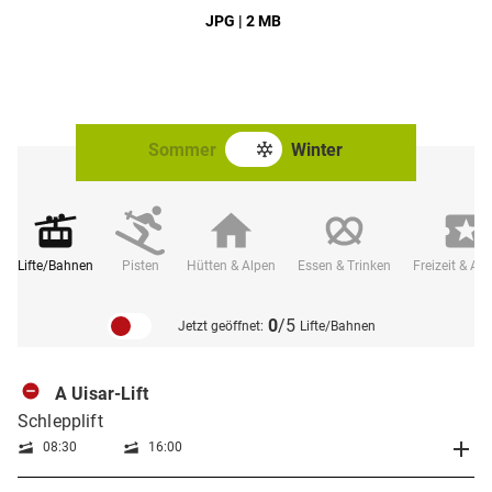
JPG | 2 MB
Sommer
Winter
Lifte/Bahnen
Pisten
Hütten & Alpen
Essen & Trinken
Freizeit & Akt
0
/5
Jetzt geöffnet:
Lifte/Bahnen
A Uisar-Lift
Schlepplift
08:30
16:00