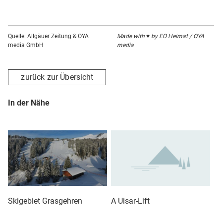
Quelle: Allgäuer Zeitung & OYA
Made with ♥ by EO Heimat / OYA
media GmbH
media
zurück zur Übersicht
In der Nähe
Skigebiet Grasgehren
A Uisar-Lift
C 