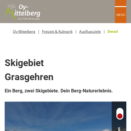
MENÜ
Oy-Mittelberg
Freizeit & Kulinarik
Ausflugsziele
Detail
Top Ort
Berg- oder Skigebiet
Sport-/Freizeitanlage
Skigebiet
Grasgehren
Ein Berg, zwei Skigebiete. Dein Berg-Naturerlebnis.