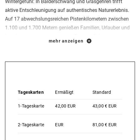
Wintergefühl: In Balderschwang und Grasgehren trifft
aktive Entschleunigung auf authentisches Naturerlebnis.
Auf 17 abwechslungsreichen Pistenkilometern zwischen
1.100 und 1.700 Metern genießen Familien, Urlauber und
Locals gemeinsam entspannte Tage im Schnee –
mehr anzeigen
überschaubar, gemütlich und mit viel Herz.
Preise & Leistungen
Tageskarten
Ermäßigt
Standard
1-Tageskarte
42,00 EUR
43,00 € EUR
2-Tageskarte
EUR
81,00 € EUR