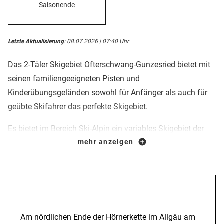
Saisonende
Letzte Aktualisierung
: 08.07.2026 | 07:40 Uhr
Das 2-Täler Skigebiet Ofterschwang-Gunzesried bietet mit
seinen familiengeeigneten Pisten und
Kinderübungsgeländen sowohl für Anfänger als auch für
geübte Skifahrer das perfekte Skigebiet.
Es bietet im Bereich Ski-Alpin ein variables Skigebiet der
Spitzenklasse. Insgesamt 18 km Piste in allen
mehr anzeigen
Schwierigkeitsgraden bieten Spaß und Genuss für alle
Altersklassen.
Anreise
Die gemütlichen und zünftigen Einkehrhütten laden mit
abwechslungsreicher Gastronomie zum Verweilen ein. Im
Am nördlichen Ende der Hörnerkette im Allgäu am
direkten Verbund mit dem benachbarten Skigebiet