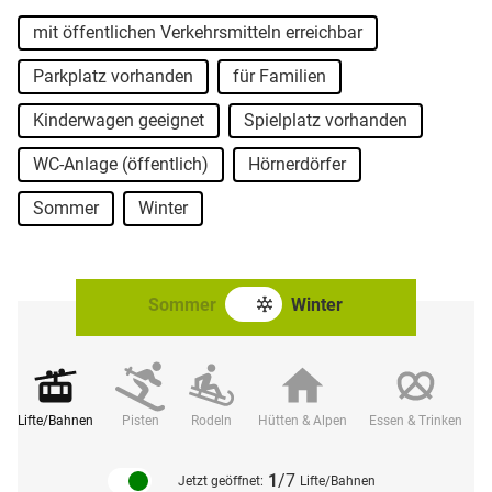
mit öffentlichen Verkehrsmitteln erreichbar
Parkplatz vorhanden
für Familien
Kinderwagen geeignet
Spielplatz vorhanden
WC-Anlage (öffentlich)
Hörnerdörfer
Sommer
Winter
Sommer
Winter
Lifte/Bahnen
Pisten
Rodeln
Hütten & Alpen
Essen & Trinken
W
1
/7
Jetzt geöffnet:
Lifte/Bahnen