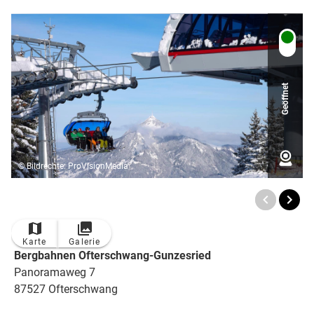
Geöffnet
© Bildrechte: ProVisionMedia
TOP
Ort
Karte
Galerie
Bergbahnen Ofterschwang-Gunzesried
Panoramaweg 7
87527 Ofterschwang