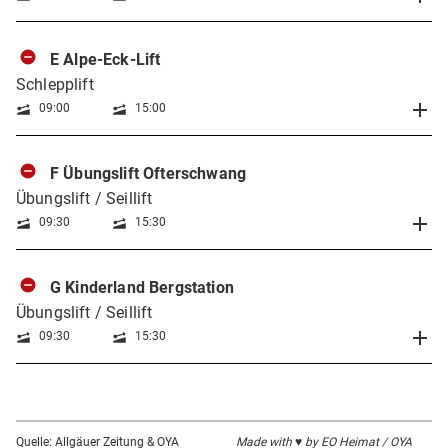
E Alpe-Eck-Lift
Schlepplift
09:00
15:00
F Übungslift Ofterschwang
Übungslift / Seillift
09:30
15:30
G Kinderland Bergstation
Übungslift / Seillift
09:30
15:30
Quelle: Allgäuer Zeitung & OYA
Made with ♥ by EO Heimat / OYA