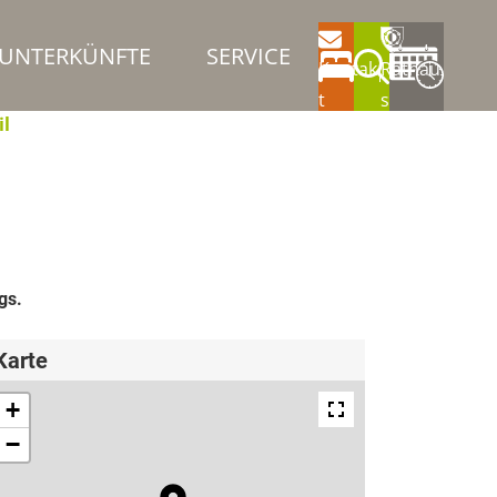
UNTERKÜNFTE
SERVICE
Kontak
Rathau
t
s
il
gs.
Karte