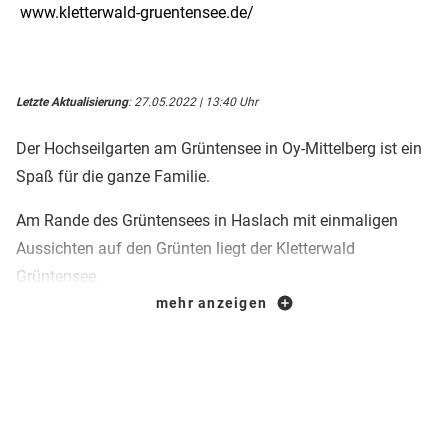
www.kletterwald-gruentensee.de/
Letzte Aktualisierung
: 27.05.2022 | 13:40 Uhr
Der Hochseilgarten am Grüntensee in Oy-Mittelberg ist ein
Spaß für die ganze Familie.
Am Rande des Grüntensees in Haslach mit einmaligen
Aussichten auf den Grünten liegt der Kletterwald
Grüntensee.
mehr anzeigen
Mit 9 unterschiedlich schweren Parcours, einem
Slacklineparcours und einem abgetrennten Bereich für
Outdoor-Trainings ist dort für jeden etwas dabei.
Neu seit 2015 ist der Kiddy Parcours "Zwergerlweg". Mit 7
unterschiedlichen Elementen auf 1 Meter Höhe ist er für