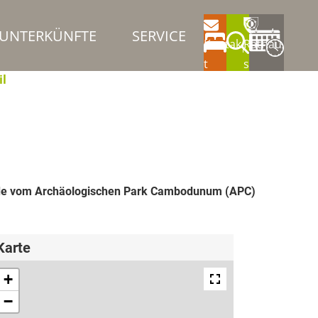
UNTERKÜNFTE
SERVICE
Kontak
Rathau
t
s
il
lände vom Archäologischen Park Cambodunum (APC)
Karte