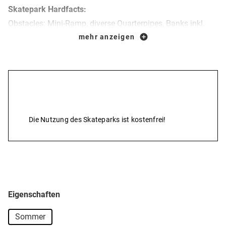
Skatepark Hardfacts:
Obstacles: Mini-Ramp, diverse Quarterpipes, Banks inkl.
grosser Corner, London Gap, Centerpiece mit Rail und
mehr anzeigen
Ledge, diverse Boxen (Ledge to Manuel Pad, Curved Box, A-
Frame etc.), Bank to Rail und vieles mehr...
Preise & Leistungen
Die Nutzung des Skateparks ist kostenfrei!
Eigenschaften
Sommer