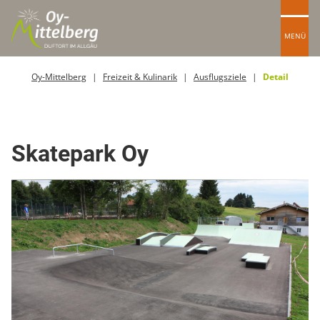
MENÜ
Oy-Mittelberg
Freizeit & Kulinarik
Ausflugsziele
Detail
Skateplatz
Skatepark Oy