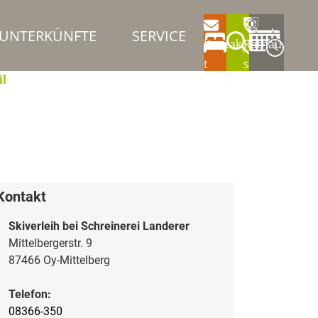
UNTERKÜNFTE
SERVICE
Kontak
Rathau
t
s
il
Kontakt
Skiverleih bei Schreinerei Landerer
Mittelbergerstr. 9
87466 Oy-Mittelberg
Telefon:
08366-350