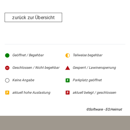
Klanggarten etwas ausruhen kann - obwohl ich noch einige
Dinge ausprobieren möchte: Tore schießen, oder im
zurück zur Übersicht
Sinnlabyrinth mit einer Freundin fangen spielen...
Geöffnet / Begehbar
Teilweise begehbar
Geschlossen / Nicht begehbar
Gesperrt / Lawinensperrung
Keine Angabe
Parkplatz geöffnet
aktuell hohe Auslastung
aktuell belegt / geschlossen
©Software - EO.Heimat