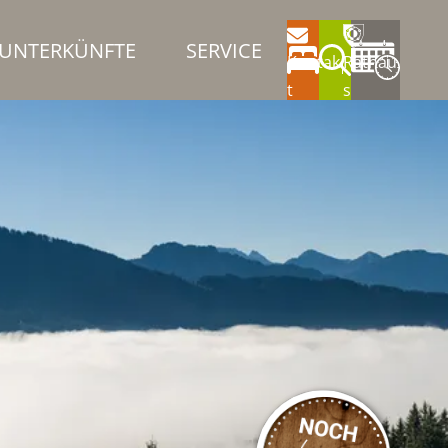
UNTERKÜNFTE
SERVICE
Kontak
Rathau
t
s