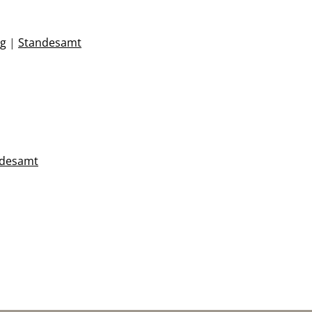
ng
|
Standesamt
ndesamt