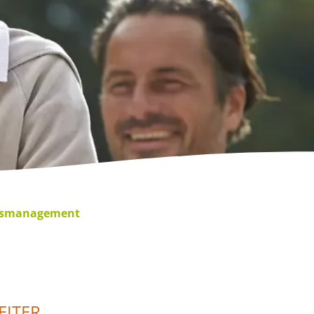
itsmanagement
EITER