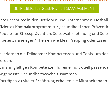
BETRIEBLICHES GESUNDHEITSMANAGEMENT
llste Ressource in den Betrieben und Unternehmen. Deshal
fiziertes Kompaktprogramm zur gesundheitlichen Prävention
dule zur Stressprävention, Selbstwahrnehmung und Selbs
petenz nahelegen? Themen wie Meal Prepping oder Essen f
el erlernen die Teilnehmer Kompetenzen und Tools, um den
werden.
mit mannigfaltigen Kompetenzen für eine individuell passe
en angepasste Gesundheitswoche zusammen
rträgen zu vitaler Ernährung erhalten die Mitarbeitenden e