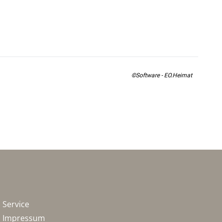
©Software - EO.Heimat
Service
Impressum