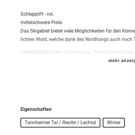
Schlepplift - rot,
mittelschwere Piste.
Das Skigebiet bietet viele Möglichkeiten für den Kön
lichten Wald, welche dank des Nordhangs auch noch T
SNOWBOARDPARK GoldenGrove - Der Golden Groves 
Nesselwängle bietet den Parkbesuchern nicht nur ein l
mehr anze
hausgeschweißten Rails und hangeshapten Absprüng
sensationellen Panorama der Rot-Flüh im Hintergrun
kommt mit reinem Naturschnee aus, welcher dafür Sor
nie vorhanden sind. Ein kurzer Schlepplift ermöglich
innerhalb von 10min ! - derzeit außer Betrieb
Eigenschaften
Der Snowpark in Nesselwängle ist das ideale Reisezie
Tannheimer Tal / Reutte / Lechtal
Winter
dem Brett oder den Brettern.