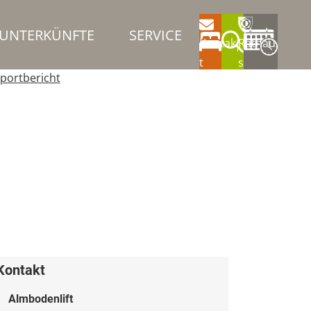
UNTERKÜNFTE
SERVICE
Kontak
Rathau
t
s
portbericht
Kontakt
Almbodenlift