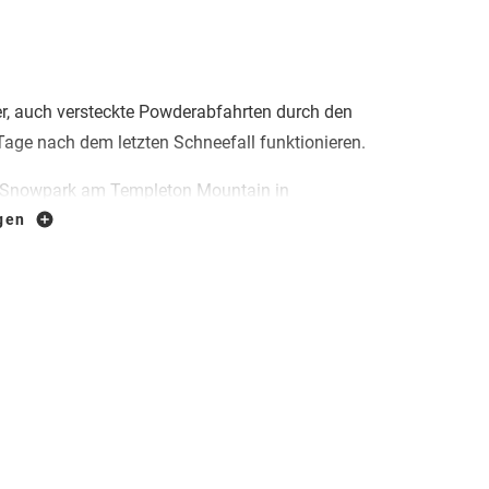
ner, auch versteckte Powderabfahrten durch den
age nach dem letzten Schneefall funktionieren.
Snowpark am Templeton Mountain in
iebevoll zubereitetes Setup mit
igen
en, auch das Auge fährt dank dem
d mit. Das verschneite Plateau am Almboden
ge trägt, dass eisige Landungen oder Absprünge
t den Parkbesuchern eine Runwiederholung
l für einen sorglosen und entspannten Tag auf