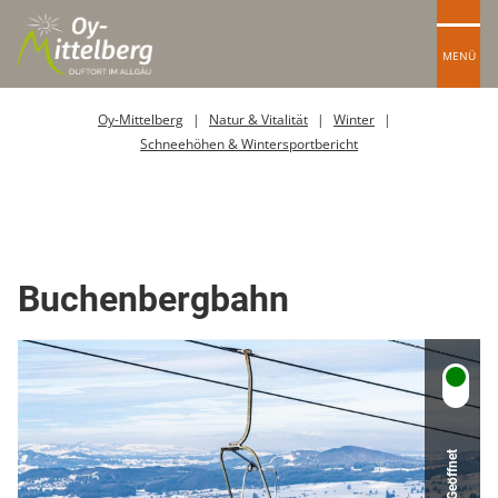
MENÜ
Oy-Mittelberg
Natur & Vitalität
Winter
Schneehöhen & Wintersportbericht
Top Ort
Berg- oder Skigebiet
Buchenbergbahn
Geöffnet