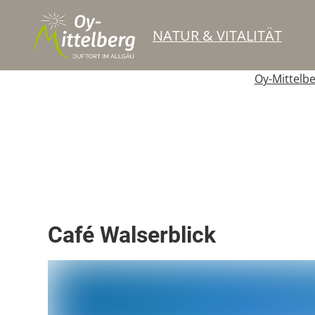
NATUR & VITALITÄT
Oy-Mittelb
Berghütte / Alpe
Café
Café Walserblick