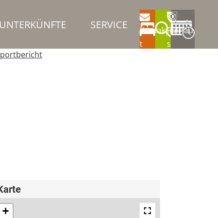
UNTERKÜNFTE
SERVICE
Kontak
Rathau
t
s
portbericht
Karte