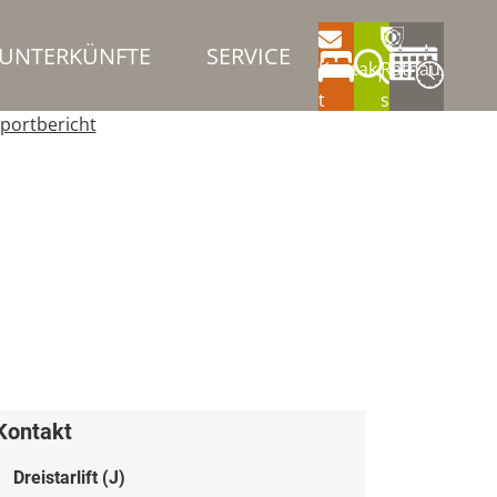
UNTERKÜNFTE
SERVICE
Kontak
Rathau
t
s
portbericht
Kontakt
Dreistarlift (J)