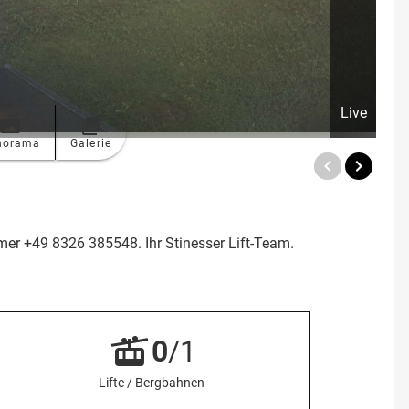
Live
norama
Galerie
mer +49 8326 385548. Ihr Stinesser Lift-Team.
0
/1
Lifte / Bergbahnen