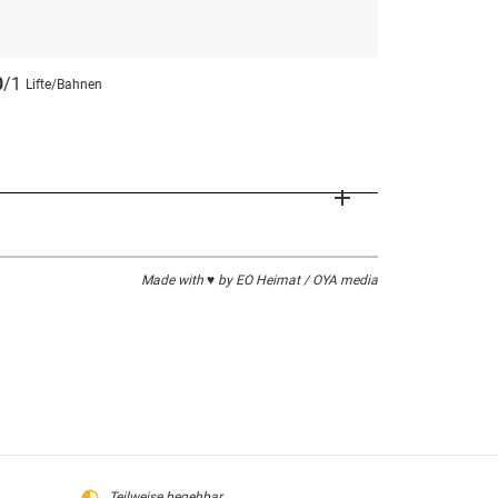
0
/1
Lifte/Bahnen
Made with ♥ by EO Heimat / OYA media
Teilweise begehbar