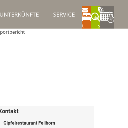
UNTERKÜNFTE
SERVICE
Kontak
Rathau
t
s
portbericht
Kontakt
Gipfelrestaurant Fellhorn