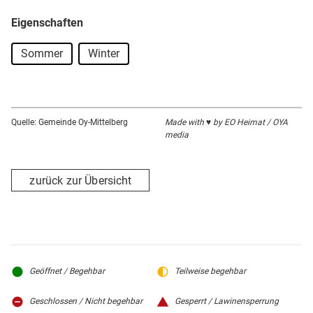
verbringen möchten, stehen zwei Campingplätze und ein
Zeltplatz zur Verfügung.
Eigenschaften
Der Grüntensee bietet die beste Gelegenheit für
Sommer
Winter
verschiedene Freizeitaktivitäten wie z.B. Baden, Segeln,
Surfen, Tretbootfahren, Angeln und Klettern. Für den
Kletterspaß liegt nördlich des Stausees der Team- und
Quelle: Gemeinde Oy-Mittelberg
Made with ♥ by EO Heimat / OYA
Familienhochseilgarten "Kletterwald Grüntensee" mit sieben
media
unterschiedlich schweren Parcours.
zurück zur Übersicht
Geöffnet / Begehbar
Teilweise begehbar
Geschlossen / Nicht begehbar
Gesperrt / Lawinensperrung