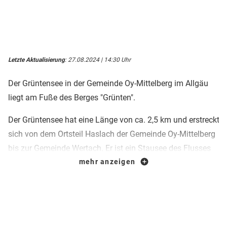
Letzte Aktualisierung
: 27.08.2024 | 14:30 Uhr
Der Grüntensee in der Gemeinde Oy-Mittelberg im Allgäu
liegt am Fuße des Berges "Grünten".
Der Grüntensee hat eine Länge von ca. 2,5 km und erstreckt
sich von dem Ortsteil Haslach der Gemeinde Oy-Mittelberg
bis zur Gemeinde Wertach. Er ist ein Stausee des Flusses
Wertach und hat einen Umfang von ca. 8,2 km. Rund um
mehr anzeigen
den Stausee führt ein gut ausgebauter Rad- und
Wanderweg mit einer Länge von ca. 9 km.
Für Gäste, die eine oder mehrere Nächte am Grüntensee