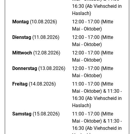
Daniel Eberle mit d`Fehla Madlen, Rosalie und Mia.
16:30
(Ab Viehscheid in
Haslach)
Montag
(10.08.2026)
12:00 - 17:00
(Mitte
Eine Wanderung zur Haslacher Alpe ist auch für Familien
Mai - Oktober)
geeignet. Wer vom Wanderparkplatz bei Reichenbach bei
Dienstag
(11.08.2026)
12:00 - 17:00
(Mitte
Nesselwang startet und etwas Kondition mitbringt kann
Mai - Oktober)
auch mit dem Kinderwagen unterwegs sein, den diese
Mittwoch
(12.08.2026)
12:00 - 17:00
(Mitte
Mai - Oktober)
Variante führt auf einem geteerten Wirtschaftsweg bis zur
Donnerstag
(13.08.2026)
12:00 - 17:00
(Mitte
Alpe, Dauer ca 1 h. Auf dieser Mautstraße kann die Alpe
Mai - Oktober)
auch mit dem Auto angefahren werden. Dieser Aufstieg
Freitag
(14.08.2026)
11:00 - 17:00
(Mitte
eignet sich auch für die Fahrradfahrer und Mountainbiker.
Mai - Oktober)
&
11:30 -
16:30
(Ab Viehscheid in
Sitzgelegenheiten sind nur draußen verfügbar.
Haslach)
Samstag
(15.08.2026)
11:00 - 17:00
(Mitte
Mai - Oktober)
&
11:30 -
16:30
(Ab Viehscheid in