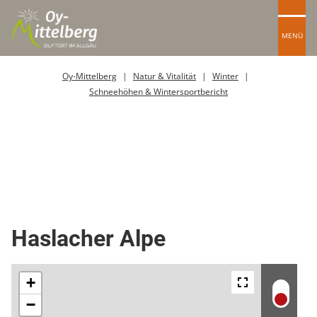
MENÜ
Oy-Mittelberg
Natur & Vitalität
Winter
Schneehöhen & Wintersportbericht
Berghütte / Alpe
Alm / Alpe
Bewirtschaftete Hütte / Bergrestaurant
Biergarten
Sonstige Essen & Trinken
Haslacher Alpe