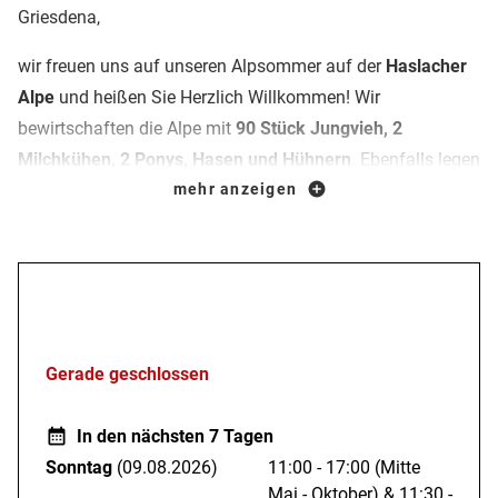
Griesdena,
wir freuen uns auf unseren Alpsommer auf der
Haslacher
Alpe
und heißen Sie Herzlich Willkommen! Wir
bewirtschaften die Alpe mit
90 Stück Jungvieh, 2
Milchkühen, 2 Ponys, Hasen und Hühnern
. Ebenfalls legen
wir großen Wert auf
mehr anzeigen
regionale Produkte, gute Qualität und
den Einkauf bei unseren "Allgäuer Alpgenuss"
Lieferanten
. Auf unserer Terrasse können Sie
deftige
Brotzeiten und hausgemachte Kuchen
genießen. Dazu gibt
Öffnungszeiten
es
gekühlte Getränke von der Engelbräu Rettenberg
und
natürlich
frische Milch von unseren Milchkühen
Anne und
Gerade geschlossen
Annabell. Sie erreichen uns zu Fuß, mit dem Mountainbike
oder über die geteerte Mautstraße mit dem Auto
In den nächsten 7 Tagen
(Gebührenpflichtig 4,50€).
Ein perfektes Ausflugsziel für die
Sonntag
(09.08.2026)
11:00 - 17:00
(Mitte
ganze Familie. Mir froied is uf uiban Bsüech - Steffi und
Mai - Oktober)
&
11:30 -