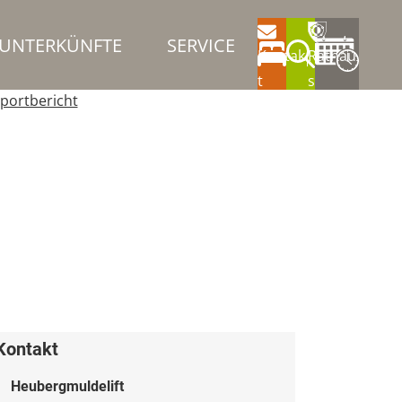
UNTERKÜNFTE
SERVICE
Kontak
Rathau
t
s
portbericht
Kontakt
Heubergmuldelift