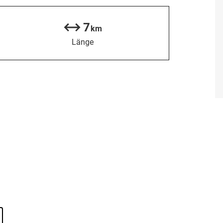
7
km
Länge