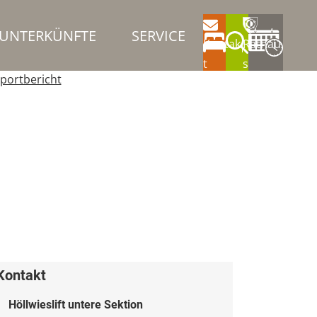
UNTERKÜNFTE
SERVICE
Kontak
Rathau
t
s
portbericht
Kontakt
Höllwieslift untere Sektion