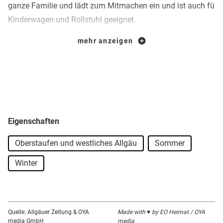
ganze Familie und lädt zum Mitmachen ein und ist auch für
Kinderwagen und Rollstuhl geeignet.
Ca. 15 Gehminuten von der Bergstation entfernt ist der
mehr anzeigen
Sport Hauber Klettergarten mit unterschiedlichen Parcours
in verschiedenen Schwierigkeitsgraden.
Genießen Sie die Natur und lassen Sie sich in einer der
zahlrichen Hütten und Gaststätten mit Allgäuer
Spezialitäten verwöhnen.
Eigenschaften
Im Sportgeschäft an der Talstation werden Sie vom
Oberstaufen und westliches Allgäu
Sommer
Fachpersonal bestens beraten.
Winter
Quelle: Allgäuer Zeitung & OYA
Made with ♥ by EO Heimat / OYA
media GmbH
media