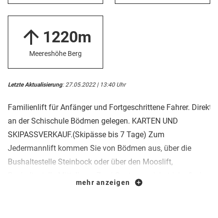
1220m
Meereshöhe Berg
Letzte Aktualisierung
: 27.05.2022 | 13:40 Uhr
Familienlift für Anfänger und Fortgeschrittene Fahrer. Direkt
an der Schischule Bödmen gelegen. KARTEN UND
SKIPASSVERKAUF.(Skipässe bis 7 Tage) Zum
Jedermannlift kommen Sie von Bödmen aus, über die
Bushaltestelle Steinbock oder über den Mooslift,
Bushaltestelle Mittelberg. Zwei Gastronomiebetriebe finden
mehr anzeigen
sie direkt bei der Talstation. Wir freuen uns auf ihren
Besuch!