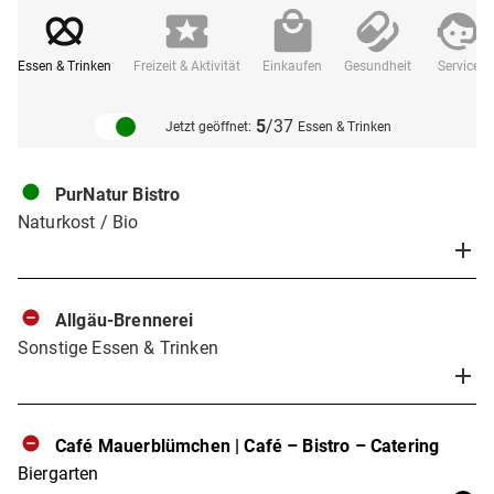
Essen & Trinken
Freizeit & Aktivität
Einkaufen
Gesundheit
Service
5
/37
Jetzt geöffnet:
Essen & Trinken
PurNatur Bistro
Naturkost / Bio
Allgäu-Brennerei
Sonstige Essen & Trinken
Café Mauerblümchen | Café – Bistro – Catering
Biergarten