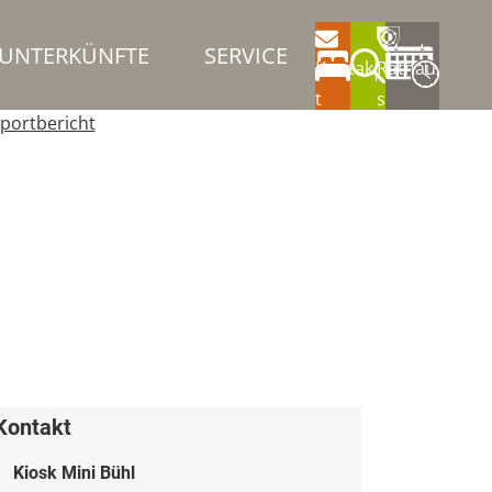
UNTERKÜNFTE
SERVICE
Kontak
Rathau
t
s
portbericht
Kontakt
Kiosk Mini Bühl