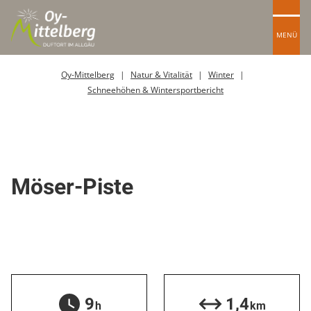
MENÜ
Oy-Mittelberg
Natur & Vitalität
Winter
Schneehöhen & Wintersportbericht
Skipiste
Möser-Piste
9
1,4
h
km