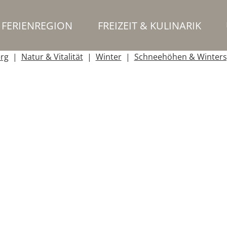
FERIENREGION
FREIZEIT & KULINARIK
erg
Natur & Vitalität
Winter
Schneehöhen & Winters
Schlepplift
Sessellift
Übungslift / Seillift
Zauberteppich
Ort
r
Kiosk
Souvenirgeschäft
Sportgeschäft
Alm / Alpe
Be
kepark
Fußball
Gleitschirm / Paragliding
Kletterwände
Kneip
age
Sportgeschäft Verleih
Sportschule / Kursanbieter
Veranstaltun
sucherparkplatz
LKW Parkplatz
Motorradparkplatz
Sammelparkpl