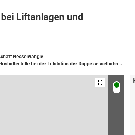
adestation
Infopunkt / Treffpunkt
Bushaltestelle
 bei Liftanlagen und
lschaft Nesselwängle
Bushaltestelle bei der Talstation der Doppelsesselbahn ..