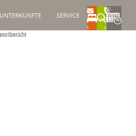
UNTERKÜNFTE
SERVICE
Kontak
Rathau
t
s
portbericht
 / Gemeinde
Region
Regionaler Tourismusverband
wirtschaftete Hütte / Bergrestaurant
Biergarten
Café
panlagen
Outdooranbieter
Reiten & Pferde
gsort
Volleyball / Beachvolleyball
atz
Wanderparkplatz
Aussichtspunkt / Turm