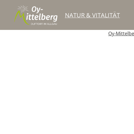
NATUR & VITALITÄT
Oy-Mittelb
Parkplatz öffentlich
Badesee / Bademöglichkeit
Lift
Touristischer Verband
Bekleidung / Schuhe
Einzelhändle
Restaurant
Schnellrestaurants
Angeln / Fischen
Bi
Schießsport
Segeln
Spielplätze
Sport-/Freizeitanl
Busparkplatz (öffentlich)
Fahrradparkplatz
Kunden- / Be