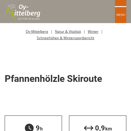
MENÜ
Oy-Mittelberg
Natur & Vitalität
Winter
Schneehöhen & Wintersportbericht
Skitour / Skiroute
Pfannenhölzle Skiroute
9
0,9
h
km