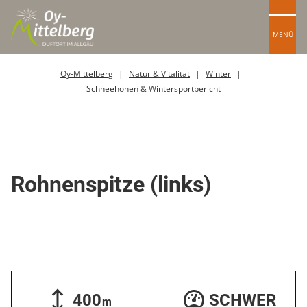
MENÜ
Oy-Mittelberg
Natur & Vitalität
Winter
Schneehöhen & Wintersportbericht
Skitour / Skiroute
Rohnenspitze (links)
400
SCHWER
m