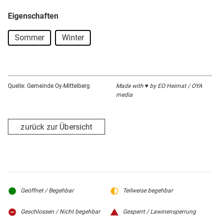
wurden an seinen Ufern beidseitig weiträumige
Freizeitanlagen mit Sanitäreinrichtungen, Umkleidekabinen,
Eigenschaften
Kiosk,
Sommer
Winter
Spielflächen, Beachvolleyballplatz und Bootsliegeplätzen
eingerichtet.
Auf dem knapp 15 km langen Rad- und Wanderweg rund
Quelle: Gemeinde Oy-Mittelberg
Made with ♥ by EO Heimat / OYA
media
um den Rottachsee kann man die wunderschöne Aussicht
auf das Allgäuer Voralpenland genießen.
zurück zur Übersicht
Am Badeplatz in Bisseroy befindet sich ein separat
ausgewiesener Hundestrand.
Geöffnet / Begehbar
Teilweise begehbar
Geschlossen / Nicht begehbar
Gesperrt / Lawinensperrung