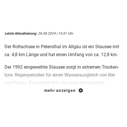
Letzte Aktualisierung
: 26.08.2024 | 14:51 Uhr
Der Rottachsee in Petersthal im Allgäu ist ein Stausee mit
ca. 4,8 km Länge und hat einen Umfang von ca. 12,8 km.
Der 1992 eingeweihte Stausee sorgt in extremen Trocken-
bzw. Regenperioden für einen Wasserausgleich von Iller
und Donau. Es handelt sich um einen der jüngsten
Stauseen Bayerns.
mehr anzeigen
Für Einheimische und Gäste hat sich der Rottachsee
inzwischen zum beliebten Wasserparadies entwickelt. Für
Schwimmer, Segler, Surfer, Taucher und auch Angler