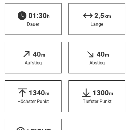
01:30
2,5
h
km
Dauer
Länge
40
40
m
m
Aufstieg
Abstieg
1340
1300
m
m
Höchster Punkt
Tiefster Punkt