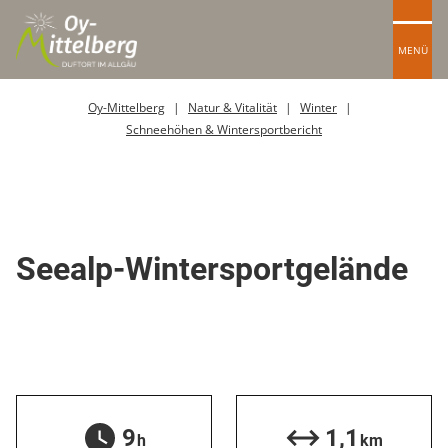
MENÜ
Oy-Mittelberg
Natur & Vitalität
Winter
Schneehöhen & Wintersportbericht
Übungspiste / Gelände
Seealp-Wintersportgelände
9
1,1
h
km