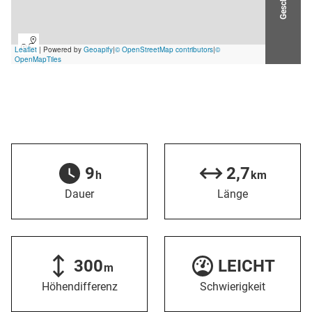
9
2,7
h
km
Dauer
Länge
300
LEICHT
m
Höhendifferenz
Schwierigkeit