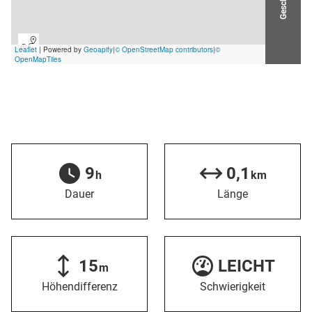
9
0,1
h
km
Dauer
Länge
15
LEICHT
m
Höhendifferenz
Schwierigkeit