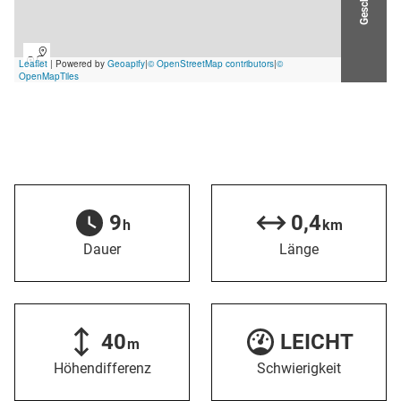
9
0,4
h
km
Dauer
Länge
40
LEICHT
m
Höhendifferenz
Schwierigkeit