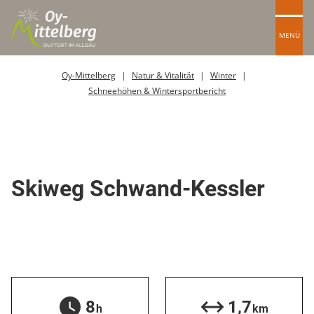
MENÜ
Oy-Mittelberg
Natur & Vitalität
Winter
Schneehöhen & Wintersportbericht
Skipiste
Skiweg Schwand-Kessler
8
1,7
h
km