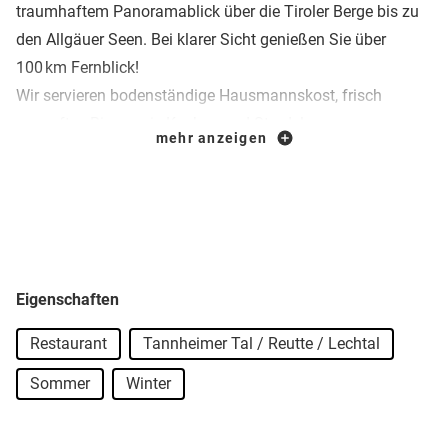
traumhaftem Panoramablick über die Tiroler Berge bis zu
den Allgäuer Seen. Bei klarer Sicht genießen Sie über
100 km Fernblick!
Wir servieren bodenständige Hausmannskost, frisch
gezapftes Bier sowie Kuchen und Strudel.
mehr anzeigen
Bequem erreichbar mit der barrierefreien 8er-Gondel ab
Grän in nur 9 Minuten.
Im Sommer warten herrliche Wanderwege – z. B. nach Grän,
zum Adlerhorst, Haldensee oder zur Pfrontner Hütte.
Eigenschaften
Restaurant
Tannheimer Tal / Reutte / Lechtal
Sommer
Winter