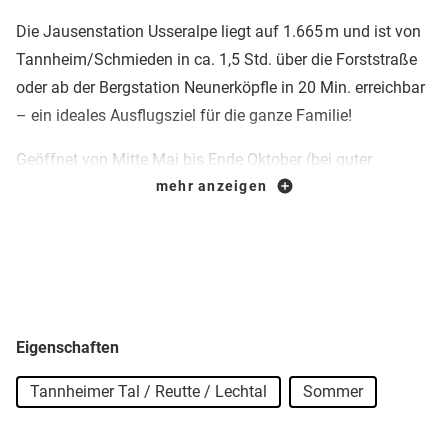
Die Jausenstation Usseralpe liegt auf 1.665 m und ist von
Tannheim/Schmieden in ca. 1,5 Std. über die Forststraße
oder ab der Bergstation Neunerköpfle in 20 Min. erreichbar
– ein ideales Ausflugsziel für die ganze Familie!
Geöffnet von Mitte Mai bis Ende Oktober (bei guter
Witterung), kein Ruhetag.
mehr anzeigen
Genießen Sie in unserer urigen Hütte zünftige Brotzeiten mit
selbst gemachtem Käse, Butter, Joghurt, Speck und
hausgemachten Kuchen. Die Sonnenterrasse bietet
herrlichen Blick auf Tannheim, und für Kinder gibt’s einen
Spielplatz. Natur und Tierwelt lassen sich hautnah erleben!
Eigenschaften
Tannheimer Tal / Reutte / Lechtal
Sommer