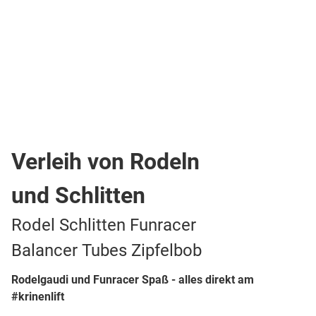
Motorradparkplatz
Parkfläche entlang der Straße
Wanderparkplatz
Wohnmobilstellplatz
Aussichtspunkt / Turm
diverse Sehenswürdigkeiten
Dienstleister
eCar Normal-Ladestation
Infopunkt / Treffpunkt
Jugendtreffs
Öffentliche Toiletten
Vereine
Bushaltestelle
Verleih von Rodeln
und Schlitten
Rodel Schlitten Funracer
Balancer Tubes Zipfelbob
Rodelgaudi und Funracer Spaß - alles direkt am
#krinenlift