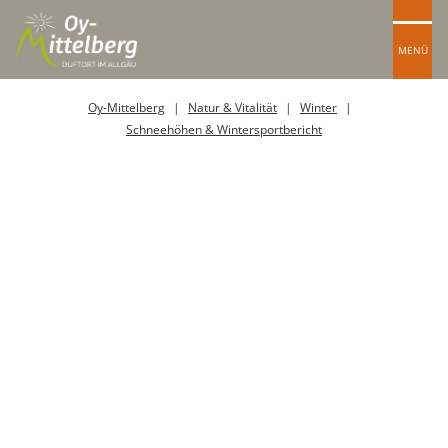
MENÜ
Oy-Mittelberg
Natur & Vitalität
Winter
Schneehöhen & Wintersportbericht
Sportgeschäft Verleih
Lift
Schlepplift
Seilbahn
Sessellift
Übungslift / Seillift
Zauberteppich
Region
Kiosk
Sportgeschäft
Alm / Alpe
Ausflugslokale
Café
Eisdiele
Restaurant
Outdooranbieter
Sport-/Freizeitanlage
Veranstaltungsort
Wellness
Yoga
Busparkplatz (öffentlich)
Fahrradparkplatz
Kunden- / Besucherparkplatz
LKW Parkplatz