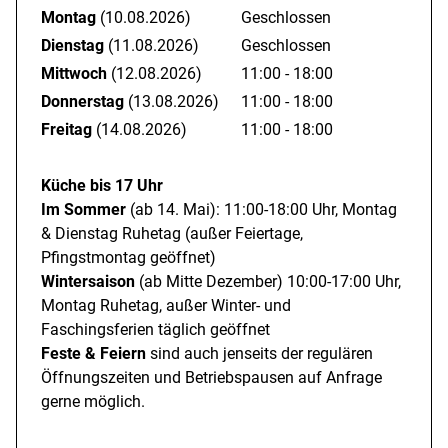
Montag
(10.08.2026)
Geschlossen
Mittelpunkt der urigen Hüttenstube.
Dienstag
(11.08.2026)
Geschlossen
Immer wenn der Weltcup-Skizirkus in Ofterschwang
Mittwoch
(12.08.2026)
11:00 - 18:00
gastiert, ist die Wurzelhütte sozusagen mitten drin (im
Donnerstag
(13.08.2026)
11:00 - 18:00
Zielbereich) statt nur dabei... Auch ein zünftiger
Freitag
(14.08.2026)
11:00 - 18:00
Einkehrschwung nach einer Abfahrt auf der schwarzen
Weltcuppiste ist ein absolutes Muss! Wer die schwarze
Küche bis 17 Uhr
Piste nicht schafft, oder gar kein Ski fährt, erreicht die Hütte
Im Sommer
(ab 14. Mai): 11:00-18:00 Uhr, Montag
& Dienstag Ruhetag (außer Feiertage,
auch im Winter zu Fuß über den hinteren Weg am
Pfingstmontag geöffnet)
Ofterschwanger Haus. Mit Ausnahme der Skisaison ist die
Wintersaison
(ab Mitte Dezember) 10:00-17:00 Uhr,
Hütte in kaum 5 Minuten von den neuen Parkplätzen
Montag Ruhetag, außer Winter- und
oberhalb der Talstation leicht zu erreichen.
Faschingsferien täglich geöffnet
Feste & Feiern
sind auch jenseits der regulären
Die Wurzelhütte hat Sommer wie Winter geöffnet und ist ein
Öffnungszeiten und Betriebspausen auf Anfrage
heißer Tipp für jegliche Familienjubiläen, Firmenausflüge
gerne möglich.
und sonstige Feste und Feiern - auch außerhalb der