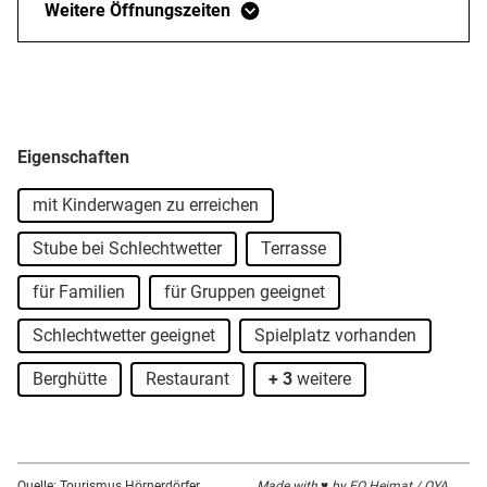
Betriebszeiten der Bergbahn.
Weitere Öffnungszeiten
Feste & Feiern:
ideal für Feste/Hüttenabende bis max. 65 Personen
Anreise & Parken:
Eigenschaften
Parkplätze an und oberhalb der Talstation Weltcup-
mit Kinderwagen zu erreichen
Express, Fußweg 5-10 Minuten, je nach Parkplatz.
Parkplatz Talstation Weltcup-Express
Stube bei Schlechtwetter
Terrasse
Buslinie ab Bahnhof Sonthofen nach Ofterschwang
für Familien
für Gruppen geeignet
(Ortsmitte), Fußweg zur Hütte ca. 20 Minuten.
Buslinie ab Fischen über Bolsterlang nach
Schlechtwetter geeignet
Spielplatz vorhanden
Ofterschwang (Ortsmitte), Fußweg zur Hütte ca. 20
Berghütte
Restaurant
+ 3
weitere
Minuten.
Quelle: Tourismus Hörnerdörfer
Made with ♥ by EO Heimat / OYA