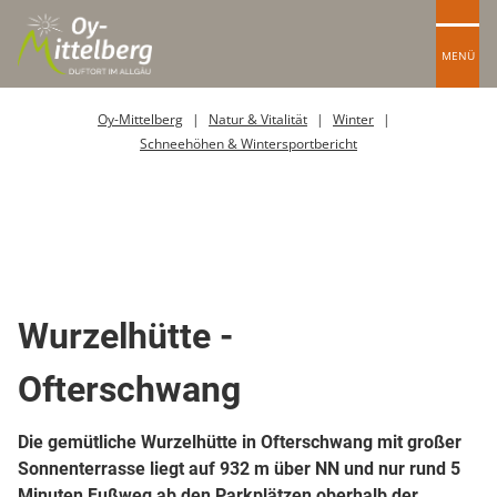
MENÜ
Oy-Mittelberg
Natur & Vitalität
Winter
Schneehöhen & Wintersportbericht
Sonstige Essen & Trinken
Berghütte / Alpe
Restaurant
Spielplätze
diverse Sehenswürdigkeiten
Dienstleistungen
Wurzelhütte -
Ofterschwang
Die gemütliche Wurzelhütte in Ofterschwang mit großer
Sonnenterrasse liegt auf 932 m über NN und nur rund 5
Minuten Fußweg ab den Parkplätzen oberhalb der