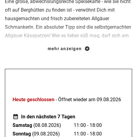
Eine große, abwechslungsreiche Speisekarte - wie sie nicht
oft auf Berghütten zu finden ist - verwöhnt Dich mit
hausgemachten und frisch zubereiteten Allgäuer
Schmankerln. Ein absoluter Tipp sind die selbstgemachten
Allgäuer Kässpatzen! Wer es lieber süß mag, darf sich am
hausgemachten Kaiserschmarrn und weiteren Süßspeisen
mehr anzeigen
erfreuen - wie geschaffen für ein Glücksmoment mit
Panoramablick.
Die "Kleinen" können währenddessen das Kleintiergehege
Öffnungszeiten
mit Hühnern, Ziegen und Hasen erkunden oder am
Spielplatz neben der Hütte ausgiebig toben.
Heute geschlossen
- Öffnet wieder am 09.08.2026
Warum hat die Wurzelhütte eigentlich diesen
außergewöhnlichen Namen?
In den nächsten 7 Tagen
Samstag
(08.08.2026)
11:00 - 18:00
Die Lösung findet sich in der gemütlichen Stube mit Kamin:
Sonntag
(09.08.2026)
11:00 - 18:00
eine große Baumwurzel von der Decke hängend, bildet den