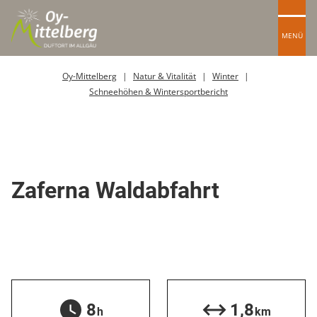
MENÜ
Oy-Mittelberg
Natur & Vitalität
Winter
Schneehöhen & Wintersportbericht
Skipiste
Zaferna Waldabfahrt
8
1,8
h
km