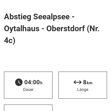
Wanderweg
Abstieg Seealpsee -
Oytalhaus - Oberstdorf (Nr.
4c)
04:00
8
h
km
Dauer
Länge