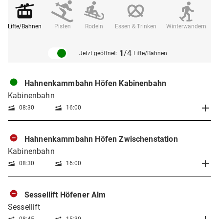
Lifte/Bahnen
Pisten
Rodeln
Essen & Trinken
Winterwandern
F
1
/4
Jetzt geöffnet:
Lifte/Bahnen
Hahnenkammbahn Höfen Kabinenbahn
Kabinenbahn
08:30
16:00
Hahnenkammbahn Höfen Zwischenstation
Kabinenbahn
08:30
16:00
Sessellift Höfener Alm
Sessellift
08:45
15:30