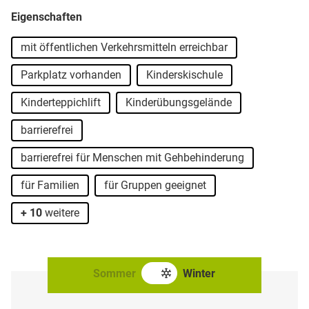
Eigenschaften
Beim Einkehrschwung zur „Cilli Hütte“ oberhalb der
Mittelstation erleben unsere Gäste die echte Hüttengaudi,
mit öffentlichen Verkehrsmitteln erreichbar
einen gelungenen Mix aus alpinem Lifestyle in urigem
Parkplatz vorhanden
Kinderskischule
Ambiente. Dort findet immer dienstags ab 17 Uhr der
beliebte Skitouren Abend bis 22 Uhr statt.
Kinderteppichlift
Kinderübungsgelände
barrierefrei
barrierefrei für Menschen mit Gehbehinderung
für Familien
für Gruppen geeignet
+ 10
weitere
Sommer
Winter