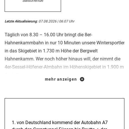
Saisonende
Letzte Aktualisierung
: 07.08.2026 | 06:07 Uhr
Täglich von 8.30 – 16.00 Uhr bringt die 8er-
Hahnenkammbahn in nur 10 Minuten unsere Wintersportler
in das Skigebiet in 1.730 m Höhe der Bergwelt
Hahnenkamm. Wer noch höher hinaus will, der nimmt die
4er-Sessel-Höfener-Almbahn im Höhenskigebiet in 1.900 m
Seehöhe.
mehr anzeigen
Für die anstehende Wintersaison haben wir die Qualität des
Pistenangebotes noch weiter ausgebaut. So garantieren die
erneuerte und erweiterte Beschneiungsanlage sowie ein
Anreise
Speicherteich mit hohem Fassungsvermögen auf
insgesamt
1. von Deutschland kommend der Autobahn A7
16 Kilometern bestens präparierter Pisten ein optimales Ski-